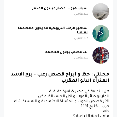
اسباب هبوب اعصار ميلتون المدمر
منذ عامين
اساطير الرعب النرويجية قد يكون معظمها
حقيقيا
منذ عامين
انت مصاب بجنون العظمة
منذ عامين
مجلتي : حظ و ابراج قصص رعب - برج الاسد
العذراء الدلو العقرب
هل النداهة في مصر ظاهرة حقيقية
المارابو طائر الموت و اكل الجيف الغامض
اكثر قصص الموت و المأساة الاجتماعية و النفسية اثناء
حرب الخليج 1991
ads
ماهي لعنة الفراعنة ؟