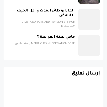
المارابو طائر الموت و اكل الجيف
الغامض
META EDITORS AND REVISIONISTS HUB
منذ شهرين
ماهي لعنة الفراعنة ؟
MEDIA CLICK -INFORMATION DESK
منذ عامين
إرسال تعليق