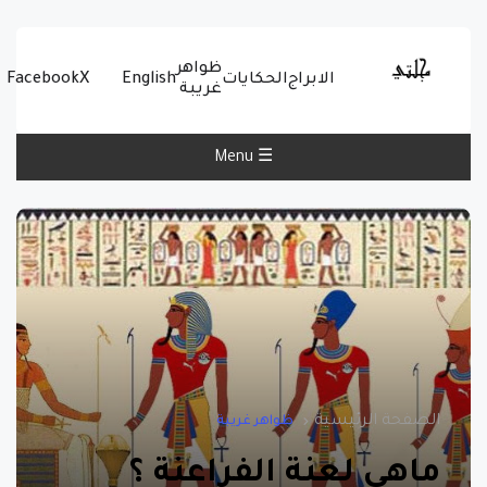
ظواهر
الابراج
الحكايات
English
X
Facebook
غريبة
☰ Menu
الصفحة الرئيسية
ظواهر غريبة
ماهي لعنة الفراعنة ؟